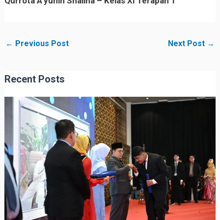
Qurrota A’yunin Shaliha – Kelas XI Terapan 1
←
Previous Post
Next Post
→
Recent Posts