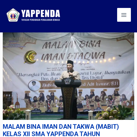
Skip
Post
Mai
to
navigation
Men
content
MALAM BINA IMAN DAN TAKWA (MABIT)
KELAS XII SMA YAPPENDA TAHUN