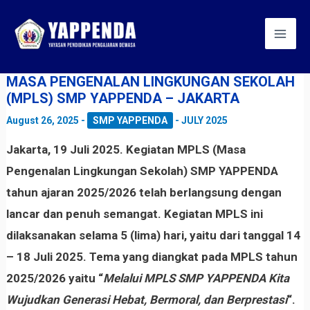
Skip
Post
Mai
to
navigation
Men
content
MASA PENGENALAN LINGKUNGAN SEKOLAH
(MPLS) SMP YAPPENDA – JAKARTA
August 26, 2025
-
SMP YAPPENDA
-
JULY 2025
Jakarta, 19 Juli 2025. Kegiatan MPLS (Masa
Pengenalan Lingkungan Sekolah) SMP YAPPENDA
tahun ajaran 2025/2026 telah berlangsung dengan
lancar dan penuh semangat. Kegiatan MPLS ini
dilaksanakan selama 5 (lima) hari, yaitu dari tanggal 14
– 18 Juli 2025. Tema yang diangkat pada MPLS tahun
2025/2026 yaitu “
Melalui MPLS SMP YAPPENDA Kita
Wujudkan Generasi Hebat, Bermoral, dan Berprestasi
“.