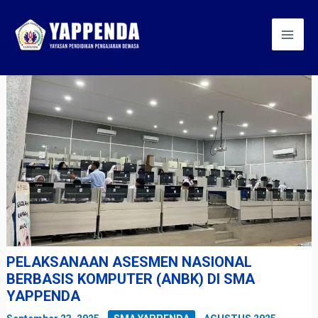
Skip
Post
Mai
to
navigation
Men
content
PELAKSANAAN ASESMEN NASIONAL
BERBASIS KOMPUTER (ANBK) DI SMA
YAPPENDA