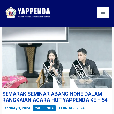
Skip
Post
Mai
to
navigation
Men
content
SEMARAK SEMINAR ABANG NONE DALAM
RANGKAIAN ACARA HUT YAPPENDA KE – 54
February 1, 2024
-
YAPPENDA
-
FEBRUARI 2024