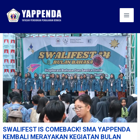
Skip
Post
Mai
to
navigation
Men
content
SWALIFEST IS COMEBACK! SMA YAPPENDA
KEMBALI MERAYAKAN KEGIATAN BULAN