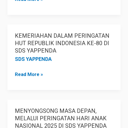
KEMERIAHAN DALAM PERINGATAN
KEMERIAHAN
HUT REPUBLIK INDONESIA KE-80 DI
DALAM
SDS YAPPENDA
PERINGATAN
SDS YAPPENDA
HUT
REPUBLIK
Read More »
INDONESIA
KE-
80
DI
MENYONGSONG MASA DEPAN,
MENYONGSONG
SDS
MELALUI PERINGATAN HARI ANAK
MASA
YAPPENDA
NASIONAL 2025 DI SDS YAPPENDA