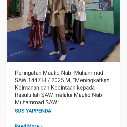
“Meningkatkan
Keimanan
dan
Kecintaan
kepada
Rasulullah
SAW
melalui
Peringatan Maulid Nabi Muhammad
Maulid
SAW 1447 H / 2025 M, “Meningkatkan
Nabi
Keimanan dan Kecintaan kepada
Muhammad
Rasulullah SAW melalui Maulid Nabi
SAW”
Muhammad SAW”
SDS YAPPENDA
Read More »