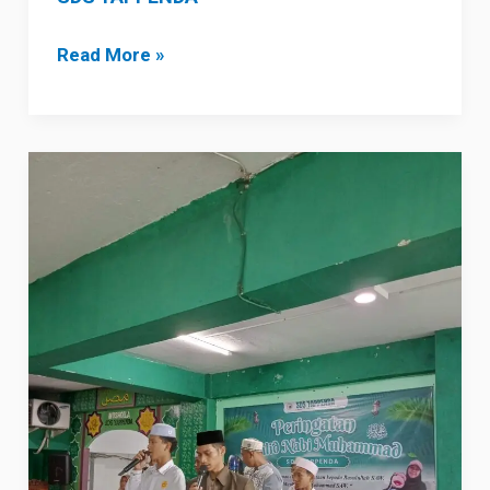
Read More »
Peringatan
Maulid
Nabi
Muhammad
SAW
1447
H
/
2025
M,