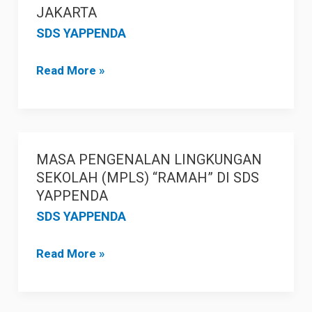
DEPAN,
JAKARTA
MELALUI
SDS YAPPENDA
PERINGATAN
HARI
Read More »
ANAK
NASIONAL
2025
DI
MASA PENGENALAN LINGKUNGAN
MASA
SDS
SEKOLAH (MPLS) “RAMAH” DI SDS
PENGENALAN
YAPPENDA
YAPPENDA
LINGKUNGAN
SDS YAPPENDA
JAKARTA
SEKOLAH
(MPLS)
Read More »
“RAMAH”
DI
SDS