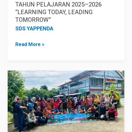
TAHUN PELAJARAN 2025–2026
LEADING
“LEARNING TODAY, LEADING
TOMORROW”
TOMORROW”
SDS YAPPENDA
Read More »
ISTIGHOSAH
DAN
ENGLISH
CAMP
KELAS
VI