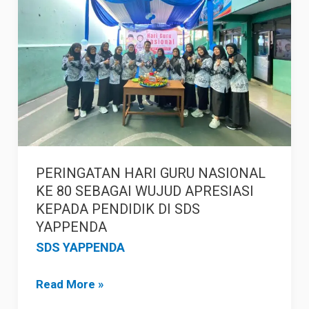
NASIONAL
KE
80
SEBAGAI
WUJUD
APRESIASI
KEPADA
PENDIDIK
PERINGATAN HARI GURU NASIONAL
DI
KE 80 SEBAGAI WUJUD APRESIASI
KEPADA PENDIDIK DI SDS
SDS
YAPPENDA
YAPPENDA
SDS YAPPENDA
Read More »