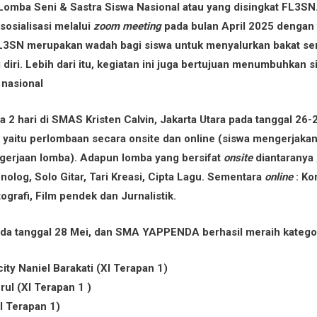
l Lomba Seni & Sastra Siswa Nasional atau yang disingkat FL3
osialisasi melalui
zoom meeting
pada bulan April 2025 dengan 
L3SN merupakan wadah bagi siswa untuk menyalurkan bakat se
 diri. Lebih dari itu, kegiatan ini juga bertujuan menumbuhkan si
 nasional
 2 hari di SMAS Kristen Calvin, Jakarta Utara pada tanggal 26
is yaitu perlombaan secara onsite dan online (siswa mengerjaka
gerjaan lomba). Adapun lomba yang bersifat
onsite
diantaranya 
onolog, Solo Gitar, Tari Kreasi, Cipta Lagu. Sementara
online
: Kom
ografi, Film pendek dan Jurnalistik.
a tanggal 28 Mei, dan SMA YAPPENDA berhasil meraih kategori 
icity Naniel Barakati (XI Terapan 1)
ul (XI Terapan 1 )
XI Terapan 1)