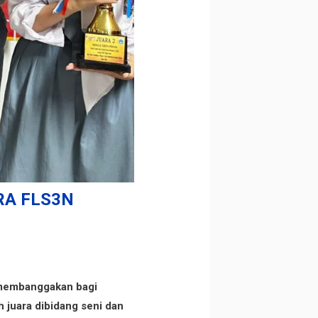
RA FLS3N
g membanggakan bagi
 juara dibidang seni dan