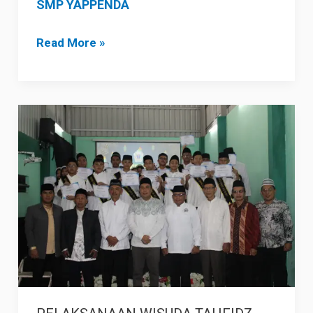
SMP YAPPENDA
Read More »
PELAKSANAAN
WISUDA
TAHFIDZ
QUR’AN
JUZ
30SMP
YAPPENDATAHUN
2025