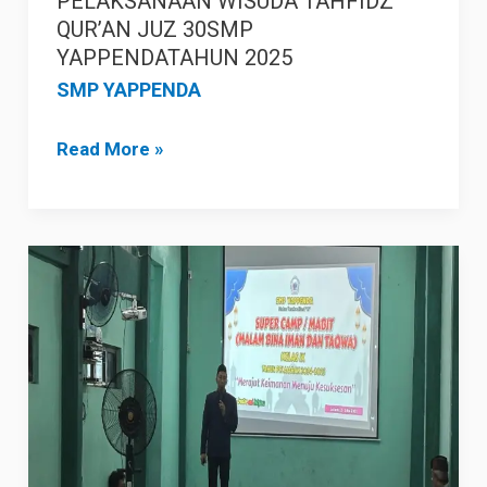
PELAKSANAAN WISUDA TAHFIDZ
QUR’AN JUZ 30SMP
YAPPENDATAHUN 2025
SMP YAPPENDA
Read More »
MALAM
BINA
IMAN
DAN
TAQWA
(MABIT)
SMP