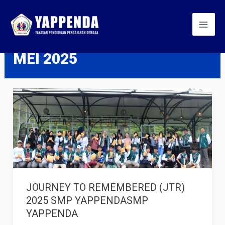
Skip
Mai
to
Men
content
MEI 2025
JOURNEY
TO
REMEMBERED
(JTR)
2025
SMP
JOURNEY TO REMEMBERED (JTR)
YAPPENDASMP
2025 SMP YAPPENDASMP
YAPPENDA
YAPPENDA