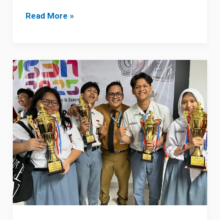
Read More »
CONGRATULATION
SISWA
SMA
YAPPENDA
PERAIH
JUARA
FLS3N
TINGKAT
KOTA
JAKARTA
UTARA.