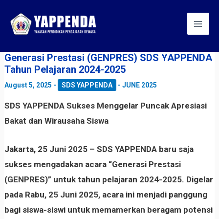
Skip
Post
Mai
to
navigation
Men
content
Generasi Prestasi (GENPRES) SDS YAPPENDA
Tahun Pelajaran 2024-2025
August 5, 2025
-
SDS YAPPENDA
-
JUNE 2025
SDS YAPPENDA Sukses Menggelar Puncak Apresiasi
Bakat dan Wirausaha Siswa
Jakarta, 25 Juni 2025
– SDS YAPPENDA baru saja
sukses mengadakan acara
“Generasi Prestasi
(GENPRES)”
untuk tahun pelajaran 2024-2025. Digelar
pada Rabu, 25 Juni 2025, acara ini menjadi panggung
bagi siswa-siswi untuk memamerkan beragam potensi