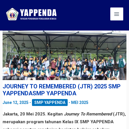
Skip
Post
Mai
to
navigation
Men
content
JOURNEY TO REMEMBERED (JTR) 2025 SMP
YAPPENDASMP YAPPENDA
June 12, 2025
-
SMP YAPPENDA
-
MEI 2025
Jakarta, 20 Mei 2025. Kegitan
Journey To Remembered
(JTR),
merupakan program tahunan Kelas IX SMP YAPPENDA