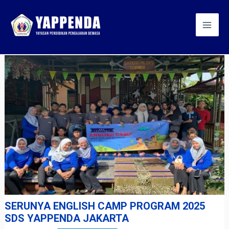
Skip
Post
Mai
to
navigation
Men
content
SERUNYA ENGLISH CAMP PROGRAM 2025
SDS YAPPENDA JAKARTA